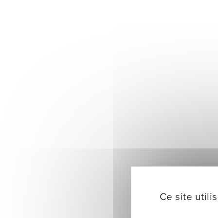
Ce site util