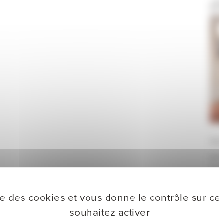
d
A
Al
Sa
si
ru
ise des cookies et vous donne le contrôle sur 
du
souhaitez activer