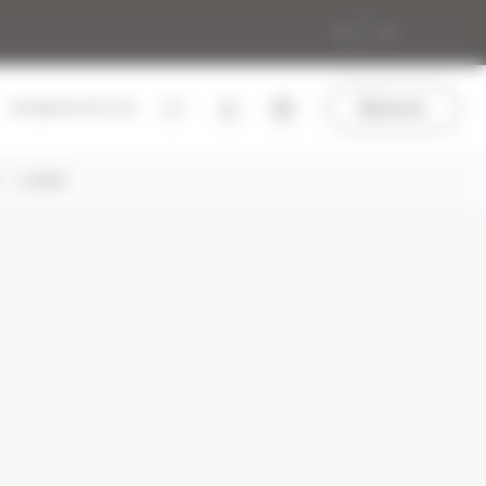
Réserver
+33 (0)4 50 272 272
E
LASKA