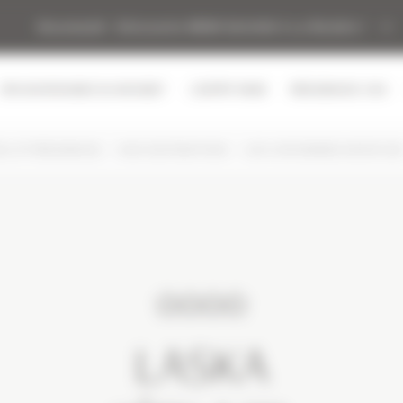
Early Booking : -10% de remise sur votre séjour hivernal
SPA MONTAGNES DU MONDE®
L’ESPRIT MGM
RÉSIDENCES CGH
LS ET RÉSIDENCES
NOS DESTINATIONS
LES CONTAMINES-MONTJOI
LASKA