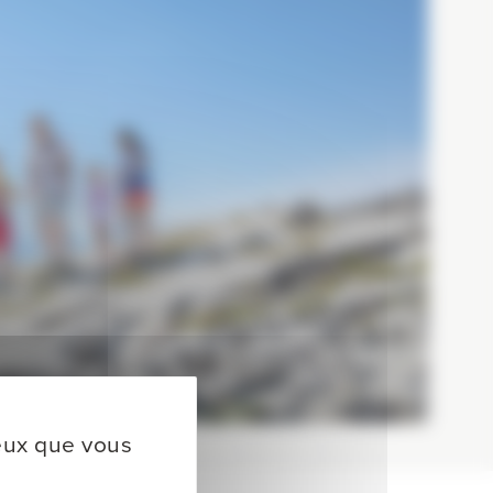
ceux que vous